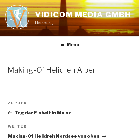
Zum
Inhalt
VIDICOM MEDIA GMBH
springen
Hamburg
Menü
Making-Of Helidreh Alpen
Beitragsnavigation
Vorheriger
ZURÜCK
Beitrag
Tag der Einheit in Mainz
Nächster
WEITER
Beitrag
Making-Of Helidreh Nordsee von oben