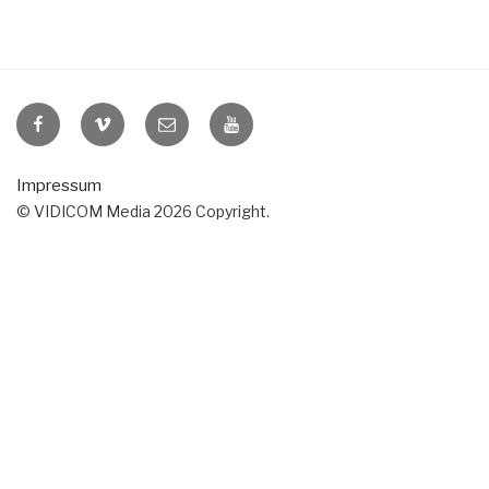
VIDICOM
VIDICOM
E-
VIDICOM
auf
auf
Mail
auf
Facebook
Vimeo
YouTube
Impressum
© VIDICOM Media 2026 Copyright.