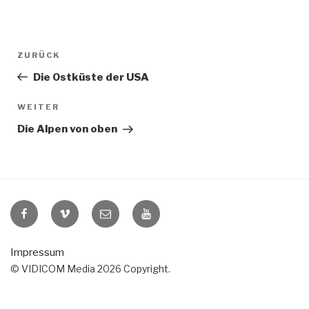
Beitragsnavigation
Vorheriger
ZURÜCK
Beitrag
Die Ostküste der USA
Nächster
WEITER
Beitrag
Die Alpen von oben
VIDICOM
VIDICOM
E-
VIDICOM
auf
auf
Mail
auf
Facebook
Vimeo
YouTube
Impressum
© VIDICOM Media 2026 Copyright.