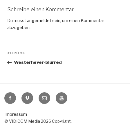
Schreibe einen Kommentar
Du musst
angemeldet
sein, um einen Kommentar
abzugeben.
Beitragsnavigation
Vorheriger
ZURÜCK
Beitrag
Westerhever-blurred
VIDICOM
VIDICOM
E-
VIDICOM
auf
auf
Mail
auf
Facebook
Vimeo
YouTube
Impressum
© VIDICOM Media 2026 Copyright.