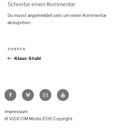
Schreibe einen Kommentar
Du musst
angemeldet
sein, um einen Kommentar
abzugeben.
Beitragsnavigation
Vorheriger
ZURÜCK
Beitrag
Klaus-Stuhl
VIDICOM
VIDICOM
E-
VIDICOM
auf
auf
Mail
auf
Facebook
Vimeo
YouTube
Impressum
© VIDICOM Media 2026 Copyright.