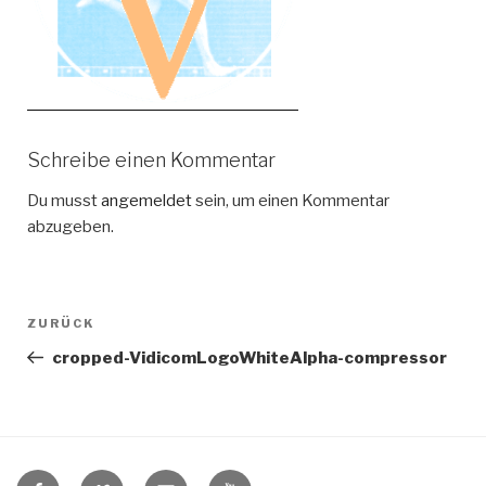
Schreibe einen Kommentar
Du musst
angemeldet
sein, um einen Kommentar
abzugeben.
Beitragsnavigation
Vorheriger
ZURÜCK
Beitrag
cropped-VidicomLogoWhiteAlpha-compressor
VIDICOM
VIDICOM
E-
VIDICOM