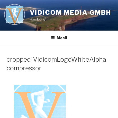
Zum
Inhalt
VIDICOM MEDIA GMBH
springen
Hamburg
Menü
cropped-VidicomLogoWhiteAlpha-
compressor