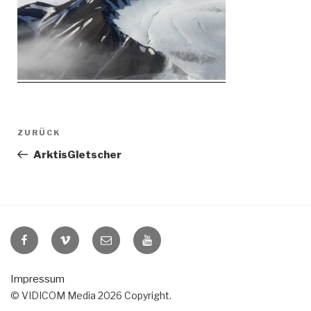
Beitragsnavigation
Vorheriger
ZURÜCK
Beitrag
ArktisGletscher
VIDICOM
VIDICOM
E-
VIDICOM
auf
auf
Mail
auf
Facebook
Vimeo
YouTube
Impressum
© VIDICOM Media 2026 Copyright.