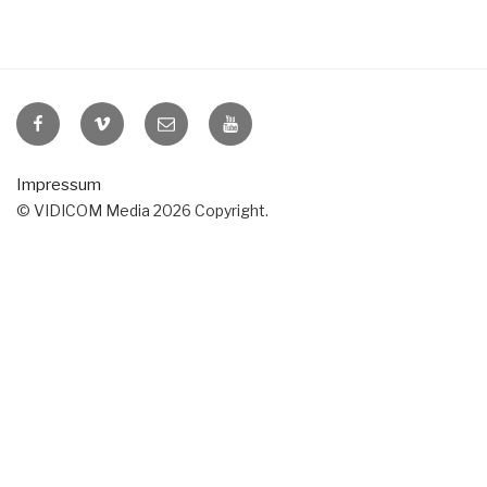
VIDICOM
VIDICOM
E-
VIDICOM
auf
auf
Mail
auf
Facebook
Vimeo
YouTube
Impressum
© VIDICOM Media 2026 Copyright.