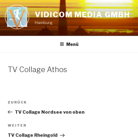
Zum
Inhalt
VIDICOM MEDIA GMBH
springen
Hamburg
Menü
TV Collage Athos
Beitragsnavigation
Vorheriger
ZURÜCK
Beitrag
TV Collage Nordsee von oben
Nächster
WEITER
Beitrag
TV Collage Rheingold